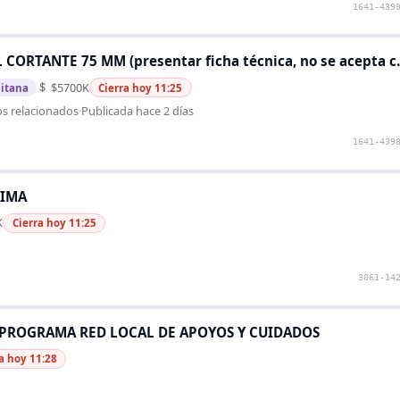
1641-439
ORTANTE 75 MM (presentar ficha técnica, no se acepta 
$5700K
itana
Cierra hoy 11:25
os relacionados
·
Publicada hace 2 días
1641-439
TIMA
K
Cierra hoy 11:25
3061-14
PROGRAMA RED LOCAL DE APOYOS Y CUIDADOS
a hoy 11:28