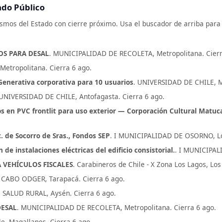
ado Público
os del Estado con cierre próximo. Usa el buscador de arriba para ve
OS PARA DESAL
. MUNICIPALIDAD DE RECOLETA, Metropolitana. Cierr
etropolitana. Cierra 6 ago.
l Generativa corporativa para 10 usuarios
. UNIVERSIDAD DE CHILE, Me
 UNIVERSIDAD DE CHILE, Antofagasta. Cierra 6 ago.
zos en PVC frontlit para uso exterior — Corporación Cultural Matu
. de Socorro de Sras., Fondos SEP
. I MUNICIPALIDAD DE OSORNO, Los
 instalaciones eléctricas del edificio consistorial.
. I MUNICIPAL
 VEHÍCULOS FISCALES
. Carabineros de Chile - X Zona Los Lagos, Los
 CABO ODGER, Tarapacá. Cierra 6 ago.
 SALUD RURAL, Aysén. Cierra 6 ago.
DESAL
. MUNICIPALIDAD DE RECOLETA, Metropolitana. Cierra 6 ago.
ile, Magallanes. Cierra 6 ago.