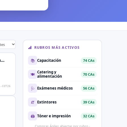
RUBROS MÁS ACTIVOS
n…
📚
Capacitación
74 CAs
Catering y
🍽️
70 CAs
alimentación
1-COT26
🩺
Exámenes médicos
56 CAs
🧯
Extintores
39 CAs
🖨️
Tóner e impresión
32 CAs
Compras Ágiles abiertas por rubro ·