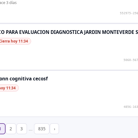
ace 3 días
552975-25
ICO PARA EVALUACION DIAGNOSTICA JARDIN MONTEVERDE 
Cierra hoy 11:34
5060-56
ionn cognitiva cecosf
hoy 11:34
4856-16
…
1
2
3
835
›