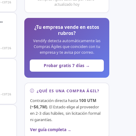
9-COT26
actualizado hoy
c…
¿Tu empresa vende en estos
rubros?
Vendify detecta automáticamente las
Compras Ágiles que coinciden con tu
8-COT26
empresa y te avisa por correo.
Probar gratis 7 días →
¿QUÉ ES UNA COMPRA ÁGIL?
2-COT26
Contratación directa hasta
100 UTM
(~$6,7M)
. El Estado elige al proveedor
en 2-3 días hábiles, sin licitación formal
ni garantías.
Ver guía completa →