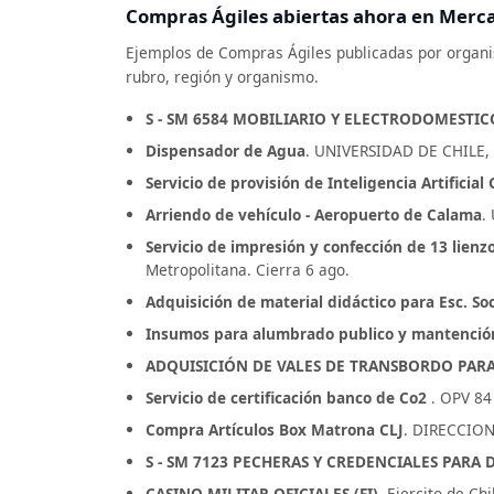
Compras Ágiles abiertas ahora en Merc
Ejemplos de Compras Ágiles publicadas por organism
rubro, región y organismo.
S - SM 6584 MOBILIARIO Y ELECTRODOMESTIC
Dispensador de Agua
. UNIVERSIDAD DE CHILE, M
Servicio de provisión de Inteligencia Artificia
Arriendo de vehículo - Aeropuerto de Calama
.
Servicio de impresión y confección de 13 lien
Metropolitana. Cierra 6 ago.
Adquisición de material didáctico para Esc. Soc
Insumos para alumbrado publico y mantención de
ADQUISICIÓN DE VALES DE TRANSBORDO PARA
Servicio de certificación banco de Co2
. OPV 84
Compra Artículos Box Matrona CLJ
. DIRECCION
S - SM 7123 PECHERAS Y CREDENCIALES PARA 
CASINO MILITAR OFICIALES (FI)
. Ejercito de Ch