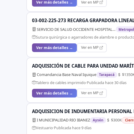
Ver más detalles →
Ver en MP
03-002-225-273 RECARGA GRAPADORA LINEAL C
SERVICIO DE SALUD OCCIDENTE HOSPITAL SAN JUAN DE DIOS
Metropol
Sutura quirúrgica o agarradores de alambre o product
Ver más detalles →
Ver en MP
ADQUISICIÓN DE CABLE PARA UNIDAD MARÍ
Comandancia Base Naval Iquique
$1350
Tarapacá
Tablero de cables imprimido
·
Publicada hace 30 días
Ver más detalles →
Ver en MP
ADQUISICION DE INDUMENTARIA PERSONAL 
I MUNICIPALIDAD RIO IBANEZ
$300K
Aysén
Cierr
Vestuario
·
Publicada hace 9 días