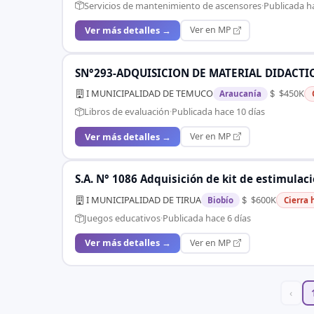
Servicios de mantenimiento de ascensores
·
Publicada h
Ver más detalles →
Ver en MP
SN°293-ADQUISICION DE MATERIAL DIDACT
I MUNICIPALIDAD DE TEMUCO
$450K
Araucanía
Libros de evaluación
·
Publicada hace 10 días
Ver más detalles →
Ver en MP
S.A. N° 1086 Adquisición de kit de estimulac
I MUNICIPALIDAD DE TIRUA
$600K
Biobío
Cierra 
Juegos educativos
·
Publicada hace 6 días
Ver más detalles →
Ver en MP
‹