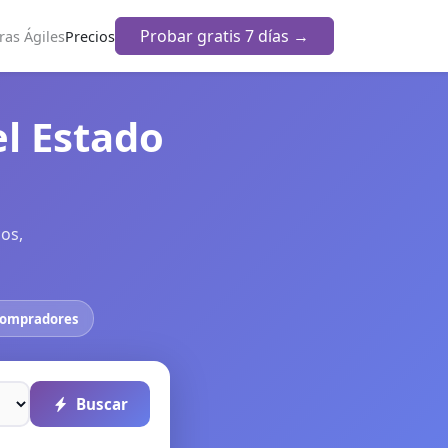
Probar gratis 7 días →
as Ágiles
Precios
l Estado
os,
compradores
Buscar