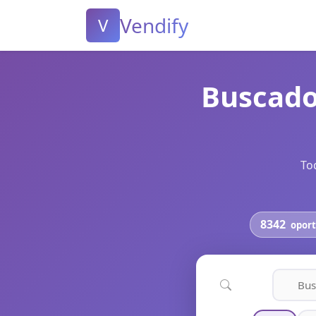
Vendify
V
Buscado
To
8342
oport