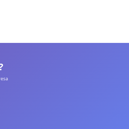
?
resa