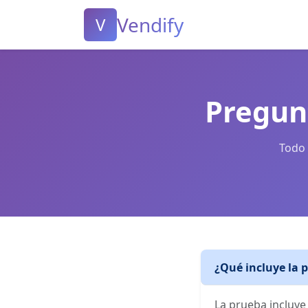
Vendify
V
Pregun
Todo 
¿Qué incluye la p
La prueba incluye 