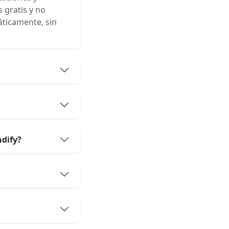
s gratis y no
áticamente, sin
ndify?