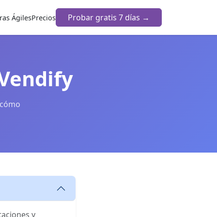
Probar gratis 7 días →
as Ágiles
Precios
Vendify
y cómo
taciones y