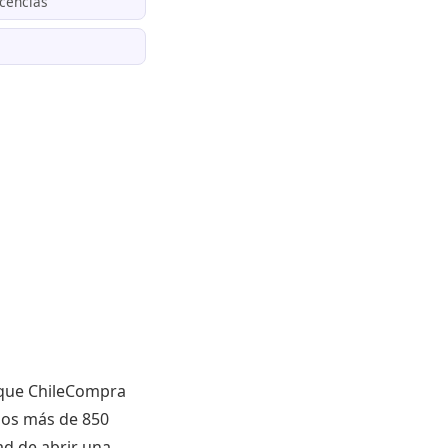
icencias
r que ChileCompra
 los más de 850
d de abrir una