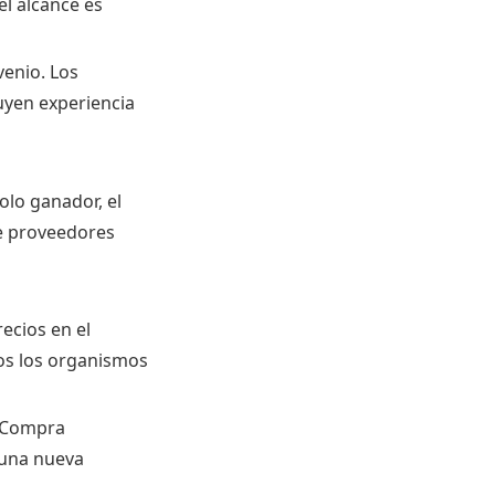
el alcance es
venio. Los
uyen experiencia
olo ganador, el
e proveedores
ecios en el
dos los organismos
e Compra
 una nueva