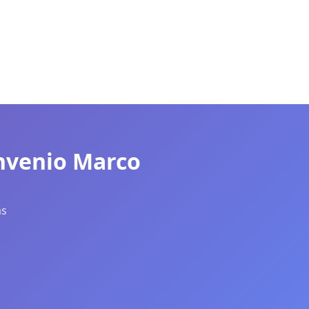
onvenio Marco
ás