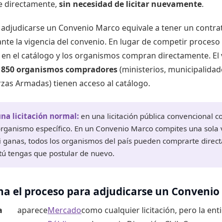
te directamente,
sin necesidad de licitar nuevamente
.
 adjudicarse un Convenio Marco equivale a tener un contr
nte la vigencia del convenio. En lugar de competir proceso 
en el catálogo y los organismos compran directamente. El
e
850 organismos compradores
(ministerios, municipalidade
rzas Armadas) tienen acceso al catálogo.
na licitación normal:
en una licitación pública convencional c
organismo específico. En un Convenio Marco compites una sola 
i ganas, todos los organismos del país pueden comprarte dire
 tú tengas que postular de nuevo.
a el proceso para adjudicarse un Convenio
a
aparece
Mercado
como cualquier licitación, pero la e