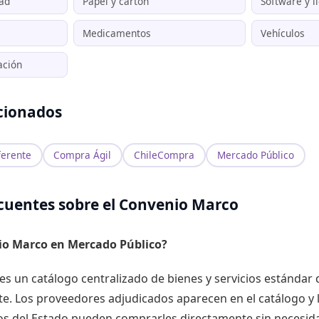
dad
Papel y cartón
Software y l
Medicamentos
Vehículos
ación
cionados
erente
Compra Ágil
ChileCompra
Mercado Público
cuentes sobre el Convenio Marco
io Marco en Mercado Público?
es un catálogo centralizado de bienes y servicios estánda
nte. Los proveedores adjudicados aparecen en el catálogo y
s del Estado pueden comprarles directamente sin necesida