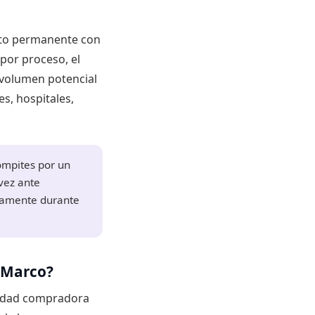
ato permanente con
por proceso, el
 volumen potencial
s, hospitales,
ompites por un
vez ante
ctamente durante
 Marco?
ntidad compradora