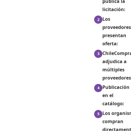
publica la
licitación:
Los
proveedores
presentan
oferta:
ChileCompr
adjudica a
múltiples
proveedores
Publicación
en el
catálogo:
Los organi
compran
directament