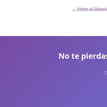
← Volver al Glosar
No te pierda
C