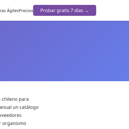
Probar gratis 7 días →
as Ágiles
Precios
 chileno para
ianual un catálogo
proveedores
er organismo